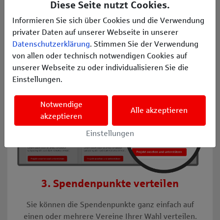
Diese Seite nutzt Cookies.
Spendenpunkte, an welches Projekt die Spende
gehen soll.
Informieren Sie sich über Cookies und die Verwendung
privater Daten auf unserer Webseite in unserer
Datenschutzerklärung
. Stimmen Sie der Verwendung
von allen oder technisch notwendigen Cookies auf
unserer Webseite zu oder individualisieren Sie die
Einstellungen.
Notwendige
Alle akzeptieren
akzeptieren
Einstellungen
3. Spendenpunkte verteilen
Sie können die Spendenpunkte ganz einfach auf
einen oder mehrere Vereine Ihrer Wahl verteilen.