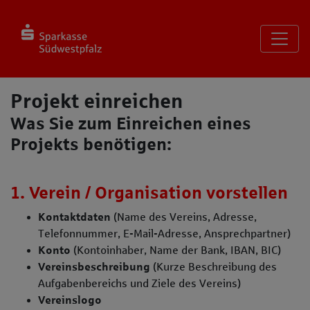
Seite
Klicken Sie, um die Navigation zu überspringen und zum Haup
Projekt einreichen Pause
Projekt einreichen
Was Sie zum Einreichen eines
Projekts benötigen:
1. Verein / Organisation vorstellen
Kontaktdaten
(Name des Vereins, Adresse,
Telefonnummer, E-Mail-Adresse, Ansprechpartner)
Konto
(Kontoinhaber, Name der Bank, IBAN, BIC)
Vereinsbeschreibung
(Kurze Beschreibung des
Aufgabenbereichs und Ziele des Vereins)
Vereinslogo