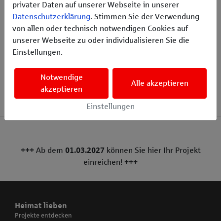
privater Daten auf unserer Webseite in unserer
Datenschutzerklärung
. Stimmen Sie der Verwendung
Sobald wir alle notwendigen Daten von Ihnen erhalten
von allen oder technisch notwendigen Cookies auf
haben, prüfen wir Ihren Verein und Ihr Projekt und werden
unserer Webseite zu oder individualisieren Sie die
es schnellstmöglich veröffentlichen. Ihr Projekt wird erst
Einstellungen.
nach vollständiger Eingabe aller Daten geprüft. Wir
wünschen allen Vereinen und Organisationen viel Erfolg!
Notwendige
Alle akzeptieren
akzeptieren
Einstellungen
+++ Ab dem
01.03.2027
können Sie hier Ihr Projekt
einreichen! +++
Heimat lieben
Projekte entdecken