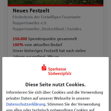
Neues Festzelt
Förderkreis der Freiwilligen Feuerwehr
Ruppertsweiler e.V.
Ruppertsweiler, Deutschland | Soziales
150.000
Spendenpunkte gesammelt
100%
vom aktuellen Bedarf
Unser bisheriges Festzelt hat nach vielen
Jahren ausgedient. Wir ve ...
Projekt ansehen
Diese Seite nutzt Cookies.
Informieren Sie sich über Cookies und die Verwendung
privater Daten auf unserer Webseite in unserer
Datenschutzerklärung
. Stimmen Sie der Verwendung
von allen oder technisch notwendigen Cookies auf