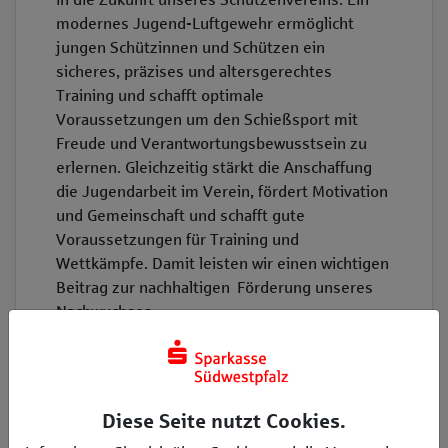
modernes Jugend-Luftgewehr ermöglicht
jungen Schützinnen und Schützen ein
sicheres, präzises und altersgerechtes
Training und schafft optimale
Voraussetzungen um den Schießsport mit
Freude und Verantwortungsbewusstsein zu
erlernen. Gleichzeitig stärkt die Anschaffung
die Jugendarbeit im Verein, fördert Motivation
und Gemeinschaft und schafft gute
Voraussetzungen für Training und
Wettkämpfe. Damit leisten wir einen wichtigen
Beitrag zur nachhaltigen Förderung unseres
Nachwuchses.
Diese Seite nutzt Cookies.