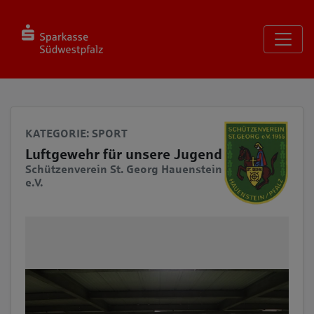
Seite
Klicken Sie, um die Navigation zu überspringen und zum Haup
KATEGORIE
: SPORT
Luftgewehr für unsere Jugend
Schützenverein St. Georg Hauenstein
e.V.