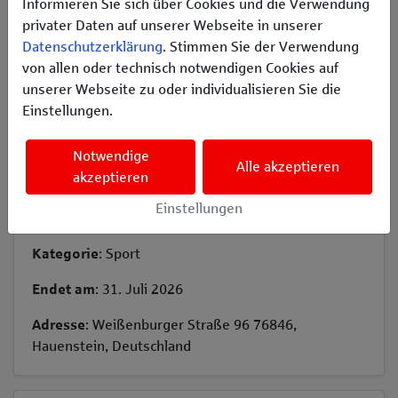
Informieren Sie sich über Cookies und die Verwendung
Erzählen Sie es Ihren Freunden
privater Daten auf unserer Webseite in unserer
𝕏
Datenschutzerklärung
. Stimmen Sie der Verwendung
von allen oder technisch notwendigen Cookies auf
unserer Webseite zu oder individualisieren Sie die
Einstellungen.
Das Projekt ist bereits beendet.
Notwendige
Alle akzeptieren
akzeptieren
Einstellungen
Infos
Kategorie
: Sport
Endet am
: 31. Juli 2026
Adresse
: Weißenburger Straße 96 76846,
Hauenstein, Deutschland